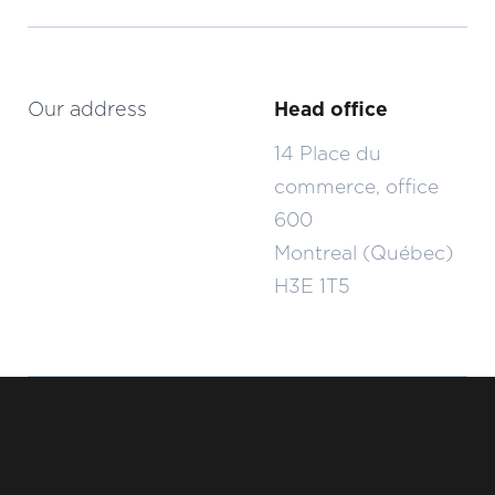
Our address
Head office
14 Place du
commerce, office
600
Montreal (Québec)
H3E 1T5