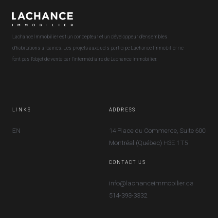
Lachance Immobilier est un concepteur et un développeur d'ensembles
d'habitations urbaines. Les projets auxquels participe Lachance Immobilier ne
font pas l'objet de vente par l'intermédiaire de Lachance Immobilier.
LINKS
ADDRESS
EN
14 Place du Commerce, Suite 600
Montréal (Québec) H3E 1T5
CONTACT US
info@lachanceimmobilier.ca
514-393-3332