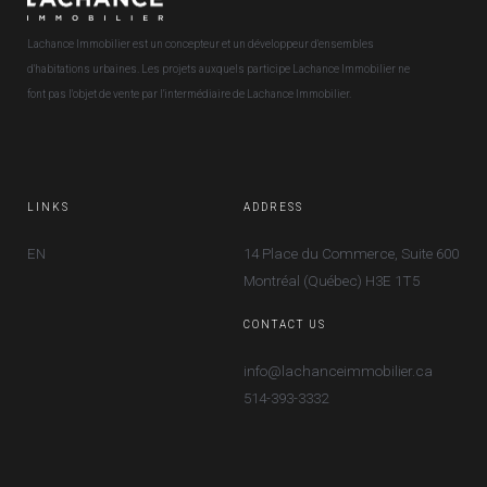
Lachance Immobilier est un concepteur et un développeur d'ensembles
d'habitations urbaines. Les projets auxquels participe Lachance Immobilier ne
font pas l'objet de vente par l'intermédiaire de Lachance Immobilier.
LINKS
ADDRESS
EN
14 Place du Commerce, Suite 600
Montréal (Québec) H3E 1T5
CONTACT US
info@lachanceimmobilier.ca
514-393-3332