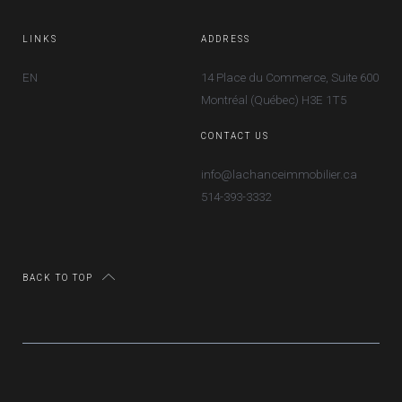
LINKS
ADDRESS
EN
14 Place du Commerce, Suite 600
Montréal (Québec) H3E 1T5
CONTACT US
info@lachanceimmobilier.ca
514-393-3332
BACK TO TOP